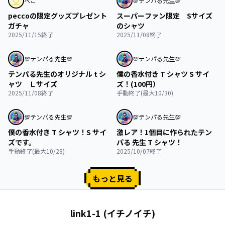
ぺこ
💯テンパる先生💯
peccoの限定グッズプレゼント
スーパーファン限定 Sサイズ
ガチャ
のシャツ
2025/11/15終了
2025/11/08終了
終了
終了
💯テンパる先生💯
💯テンパる先生💯
テンパる先生のオリジナル t シ
僕の香水付き T シャツ S サイ
ャツ Ｌサイズ
ズ！(100円）
2025/11/08終了
手動終了(最大10/30)
終了
終了
💯テンパる先生💯
💯テンパる先生💯
僕の香水付き T シャツ！S サイ
激レア！1個目に作られたテン
ズです。
パる 先生 T シャツ！
手動終了(最大10/28)
2025/10/07終了
もっと見る
link1-1 (イチノイチ)