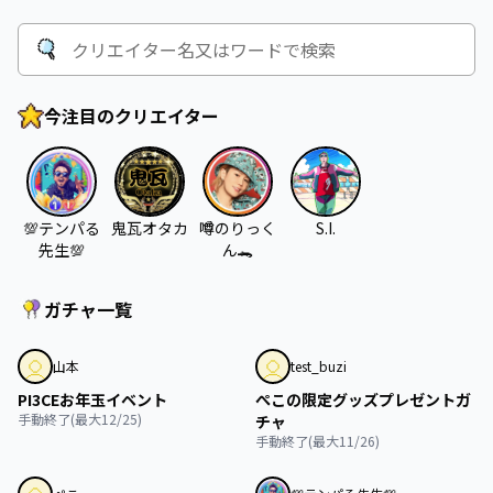
今注目のクリエイター
💯テンパる
鬼瓦オタカ
噂のりっく
S.I.
先生💯
ん🐊
ガチャ一覧
終了
終了
山本
test_buzi
PI3CEお年玉イベント
ぺこの限定グッズプレゼントガ
手動終了(最大12/25)
チャ
手動終了(最大11/26)
終了
終了