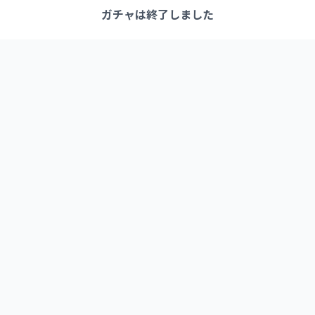
ガチャは終了しました
link1-1 (イチノイチ)
クリエイターとつながる新たなカタチ
よくある質問
お問い合わせ
利用規約
プライバシーポリシー
特定商取引法に基づく表記
© 2025 Peccori Inc. All rights reserved.