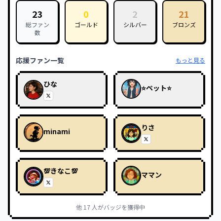
23
0
2
21
総ファン
ゴールド
シルバー
ブロンズ
数
応援ファン一覧
もっと見る
ひな
⭐ペット⭐
りさ
minami
💯きなこ💯
ママン
他
17
人がバッジを獲得中