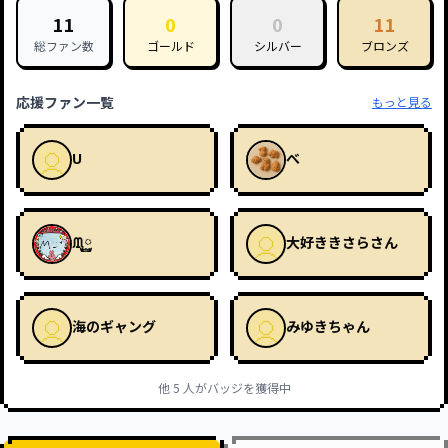
11
0
0
11
総ファン数
ゴールド
シルバー
ブロンズ
応援ファン一覧
もっと見る
U
べ
ᙢ࿆
大好ききさらさん
海のギャング
みゆきちゃん
他
5
人がバッジを獲得中