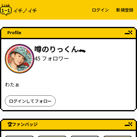
ログイン
新規登録
Profile
噂のりっくん🐊
45
フォロワー
わたぁ
ログインしてフォロー
🏆
ファンバッジ