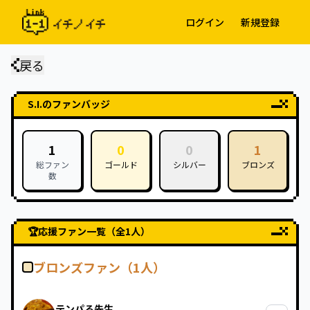
ログイン
新規登録
戻る
S.I.
のファンバッジ
1
0
0
1
総ファン
ゴールド
シルバー
ブロンズ
数
🏆
応援ファン一覧（全
1
人）
ブロンズファン（
1
人）
テンパる先生