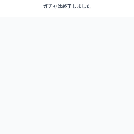
ガチャは終了しました
link1-1 (イチノイチ)
クリエイターとつながる新たなカタチ
よくある質問
お問い合わせ
利用規約
プライバシーポリシー
特定商取引法に基づく表記
© 2025 Peccori Inc. All rights reserved.