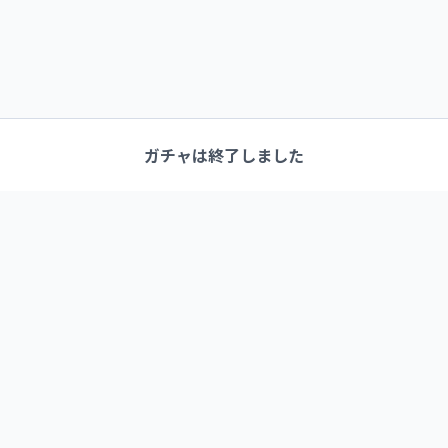
ガチャは終了しました
link1-1 (イチノイチ)
クリエイターとつながる新たなカタチ